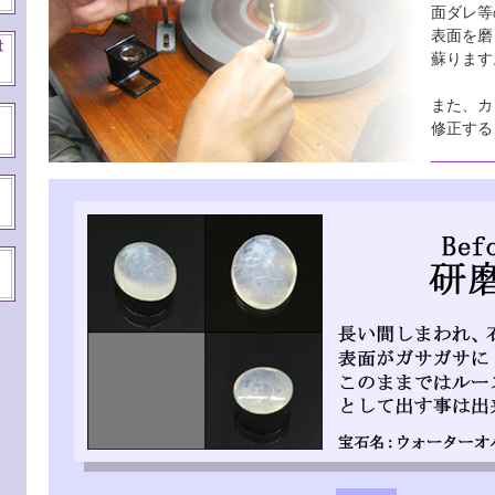
面ダレ等
表面を磨
蘇ります
また、カ
修正する