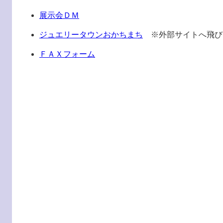
展示会ＤＭ
ジュエリータウンおかちまち
※外部サイトへ飛び
ＦＡＸフォーム