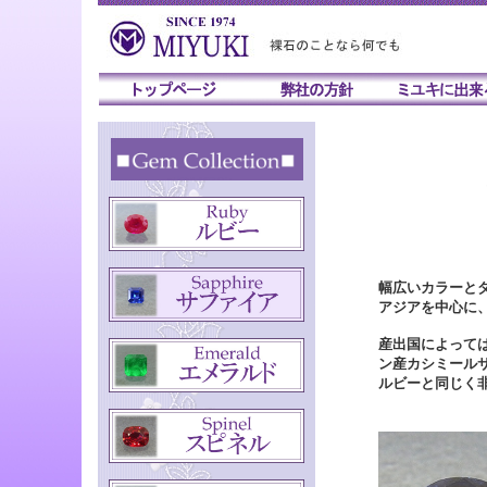
幅広いカラーと
アジアを中心に
産出国によって
ン産カシミール
ルビーと同じく