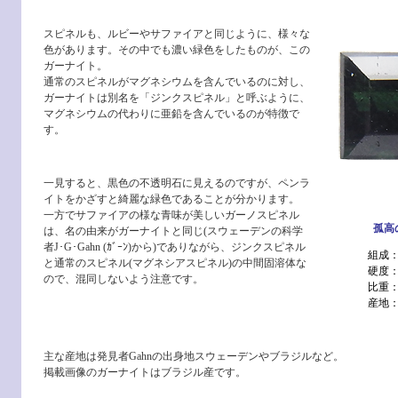
スピネルも、ルビーやサファイアと同じように、様々な
色があります。その中でも濃い緑色をしたものが、この
ガーナイト。
通常のスピネルがマグネシウムを含んでいるのに対し、
ガーナイトは別名を「ジンクスピネル」と呼ぶように、
マグネシウムの代わりに亜鉛を含んでいるのが特徴で
す。
一見すると、黒色の不透明石に見えるのですが、ペンラ
イトをかざすと綺麗な緑色であることが分かります。
一方でサファイアの様な青味が美しいガーノスピネル
孤高
は、名の由来がガーナイトと同じ(スウェーデンの科学
者J･G･Gahn (ｶﾞｰﾝ)から)でありながら、ジンクスピネル
組成：Z
と通常のスピネル(マグネシアスピネル)の中間固溶体な
硬度：
ので、混同しないよう注意です。
比重：4
産地
主な産地は発見者Gahnの出身地スウェーデンやブラジルなど。
掲載画像のガーナイトはブラジル産です。