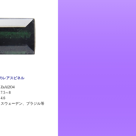
のレアスピネル
nAl2O4
7.5～8
.6
：スウェーデン、ブラジル等