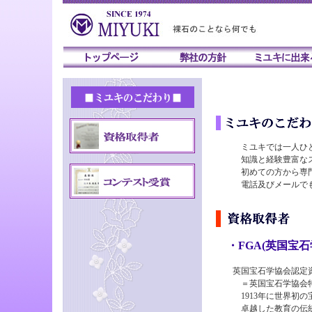
ミユキでは一人ひとり
知識と経験豊富なスタ
初めての方から専門業
電話及びメールでも回
・FGA(英国宝石
英国宝石学協会認定資格FGA（Fe
＝英国宝石学協会特別
1913年に世界初の宝
卓越した教育の伝統を