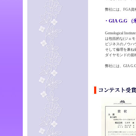
弊社には、FGA資格
・GIA G.G 
Gemological Institu
は包括的な(ジェモロ
ビジネスのノウハウ、
そして倫理を兼ね備え
ダイヤモンドの規格、
弊社には、GIA G.